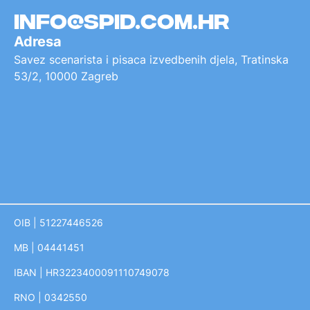
info@spid.com.hr
Adresa
Savez scenarista i pisaca izvedbenih djela, Tratinska
53/2, 10000 Zagreb
OIB |
51227446526
MB |
04441451
IBAN |
HR3223400091110749078
RNO |
0342550