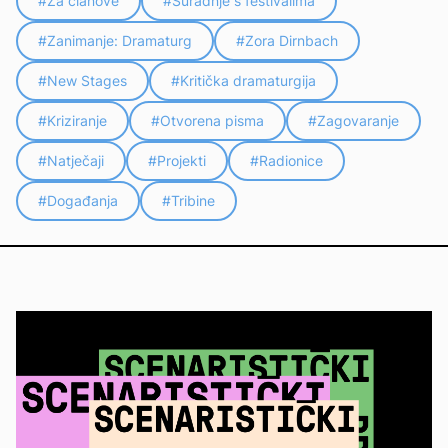
#
Za članove
#
Suradnje s festivalima
#
Zanimanje: Dramaturg
#
Zora Dirnbach
#
New Stages
#
Kritička dramaturgija
#
Kriziranje
#
Otvorena pisma
#
Zagovaranje
#
Natječaji
#
Projekti
#
Radionice
#
Događanja
#
Tribine