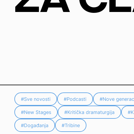
#Sve novosti
#
Podcasti
#
Nove generac
#
New Stages
#
Kritička dramaturgija
#
K
#
Događanja
#
Tribine