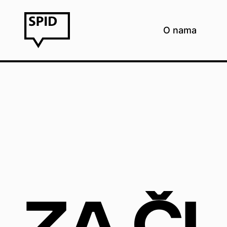
O nama
Za č