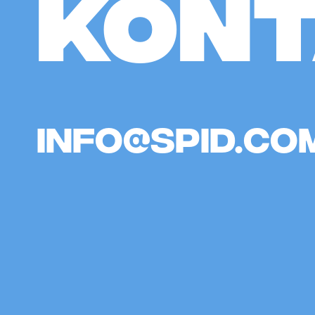
KON
info@spid.co