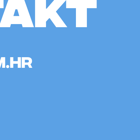
TAKT
m.hr