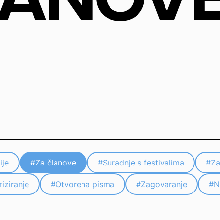
ije
#
Za članove
#
Suradnje s festivalima
#
Za
riziranje
#
Otvorena pisma
#
Zagovaranje
#
N