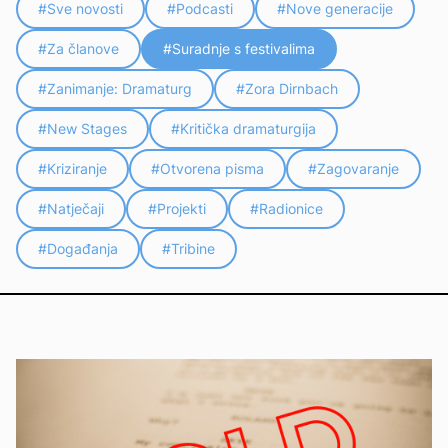
#Sve novosti
#
Podcasti
#
Nove generacije
#
Za članove
#
Suradnje s festivalima
#
Zanimanje: Dramaturg
#
Zora Dirnbach
#
New Stages
#
Kritička dramaturgija
#
Kriziranje
#
Otvorena pisma
#
Zagovaranje
#
Natječaji
#
Projekti
#
Radionice
#
Događanja
#
Tribine